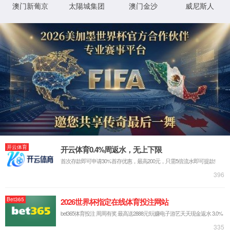
您当前所在位置：
首页
>
案例中心
>
集装箱房
>
车载营房项目
案例中心
Toggle
navigati
8181801威尼斯检测站（FD Petrol）车载营房项目：
联
系
我
们
车载式公共淋浴卫生
车载式营房（CO
委内瑞拉车载营房项目
间 （尼日尔营房项
SL国外项目）
（含住人房，厨房，餐
目）
厅，会议室等多种功能