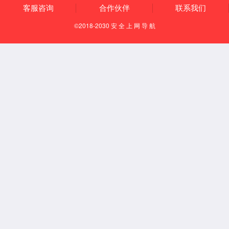
数据中心及模块集成