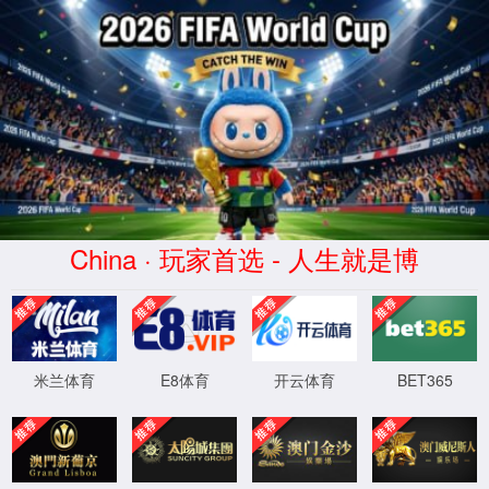
威尼斯检测(8181801·CHN
认证)官方网站-Official
Platform
请
您
留
Toggl
言
navig